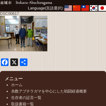
Language(言語選択):
DSC00617
Facebook
X
共
有
メニュー
ホーム
糸数アブチラガマを中心にした戦闘経過概要
生存者の証言一覧
取扱書籍一覧