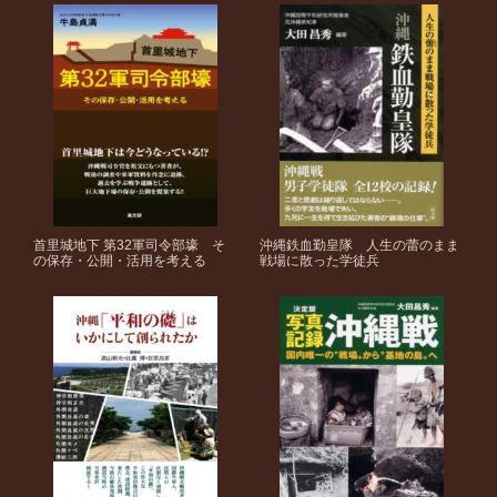
首里城地下 第32軍司令部壕 そ
沖縄鉄血勤皇隊 人生の蕾のまま
の保存・公開・活用を考える
戦場に散った学徒兵