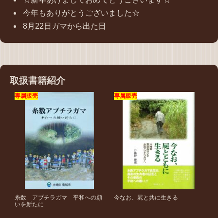
今年もありがとうございました☆
8月22日ガマから出た日
取扱書籍紹介
専属販売
専属販売
糸数 アブチラガマ 平和への願
今なお、屍と共に生きる
いを新たに