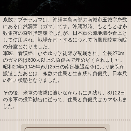
糸数アブチラガマは、沖縄本島南部の南城市玉城字糸数
にある自然洞窟（ガマ）です。沖縄戦時、もともとは糸
数集落の避難指定壕でしたが、日本軍の陣地壕や倉庫と
して使用され、戦場が南下するにつれて南風原陸軍病院
の分室となりました。
軍医、看護婦、ひめゆり学徒隊が配属され、全長270m
のガマ内は600人以上の負傷兵で埋め尽くされました。
昭和20年(1945年)5月25日の南部搬退命令により病院が
搬退したあとは、糸数の住民と生き残り負傷兵、日本兵
の雑居状態となりました。
その後、米軍の攻撃に遭いながらも生き残り、8月22日
の米軍の投降勧告に従って、住民と負傷兵はガマを出ま
した。