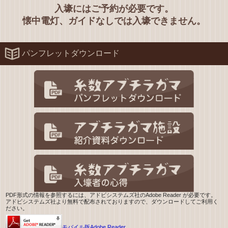
入壕にはご予約が必要です。
懐中電灯、ガイドなしでは入壕できません。
パンフレットダウンロード
糸数アブ
アブチラ
糸数アブ
PDF形式の情報を参照するには、アドビシステムズ社のAdobe Reader が必要です。
アドビシステムズ社より無料で配布されておりますので、ダウンロードしてご利用く
ださい。
モバイル版Adobe Reader