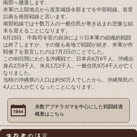
南部へ撤退します。
米軍の上陸地点から首里城指令部までを中部戦線、首里
以南を南部戦線と言います。
南部戦線では十数万人の一般住民が巻き込まれ悲惨な結
末を迎えることになります。
6月23日、牛島司令官の自決により日本軍の組織的戦闘
は終了しますが、その後も各地で戦闘が続ぎ、米軍が作
戦修了を宣言したのは7月2日のことでした。
この90日間にわたる沖縄戦で、日本兵6万6千人、沖縄出
身兵2万8千人、米兵1万2干人、一般住民9万4千人が亡く
なりました。
当時の沖縄県の人口は約50万人でしたから、沖縄県民の
4人に1人が亡くなったことになります。
糸数アブチラガマを中心にした戦闘経過
概要はこちら