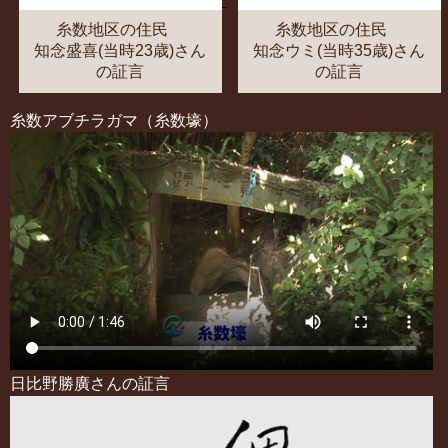
糸数地区の住民
糸数地区の住民
知念盛喜(当時23歳)さん
知念ウミ(当時35歳)さん
の証言
の証言
糸数アブチラガマ（糸数壕）
日比野勝廣さんの証言