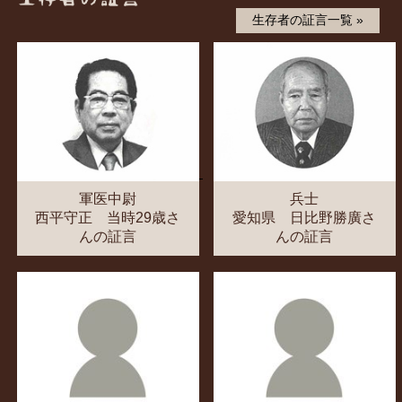
生存者の証言一覧 »
軍医中尉
兵士
西平守正 当時29歳さ
愛知県 日比野勝廣さ
んの証言
んの証言