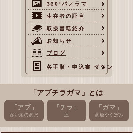
360°パノラマ
生存者の証言
取扱書籍紹介
お知らせ
ブログ
各手順・申込書 ダウンロード
「アブチラガマ」とは
「アブ」
「チラ」
「ガマ」
深い縦の洞穴
崖
洞窟やくぼみ