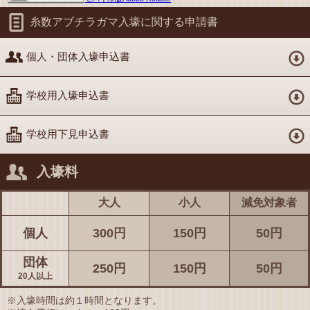
糸数アブチラガマ入壕に関する申請書
個人・団体入壕申込書
学校用入壕申込書
学校用下見申込書
入壕料
大人
小人
減免対象者
個人
300円
150円
50円
団体
250円
150円
50円
20人以上
※入壕時間は約１時間となります。