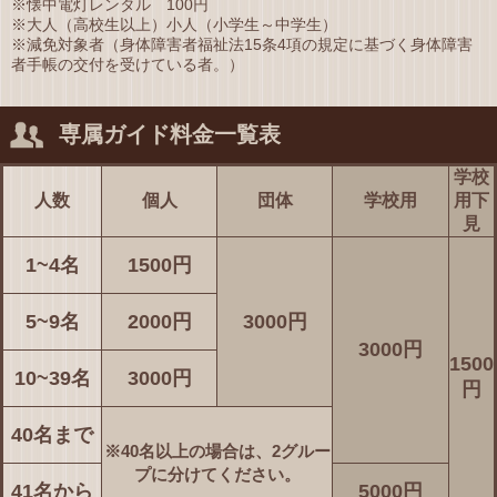
※懐中電灯レンタル 100円
※大人（高校生以上）小人（小学生～中学生）
※減免対象者（身体障害者福祉法15条4項の規定に基づく身体障害
者手帳の交付を受けている者。）
専属ガイド料金一覧表
学校
人数
個人
団体
学校用
用下
見
1~4名
1500円
5~9名
2000円
3000円
3000円
1500
10~39名
3000円
円
40名まで
※40名以上の場合は、2グルー
プに分けてください。
41名から
5000円