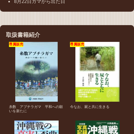
8月22日ガマから出た日
取扱書籍紹介
専属販売
専属販売
糸数 アブチラガマ 平和への願
今なお、屍と共に生きる
いを新たに