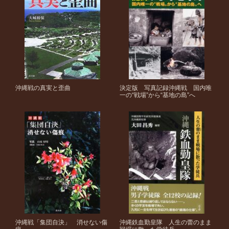
沖縄戦の真実と歪曲
決定版 写真記録沖縄戦 国内唯
一の“戦場”から“基地の島”へ
沖縄戦「集団自決」 消せない傷
沖縄鉄血勤皇隊 人生の蕾のまま