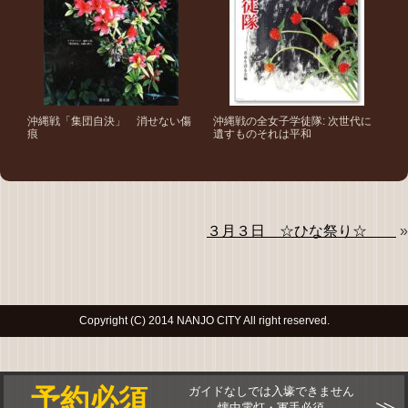
沖縄戦「集団自決」 消せない傷
沖縄戦の全女子学徒隊: 次世代に
痕
遺すものそれは平和
３月３日 ☆ひな祭り☆
»
Copyright (C) 2014 NANJO CITY All right reserved.
予約必須
ガイドなしでは入壕できません
懐中電灯・軍手必須