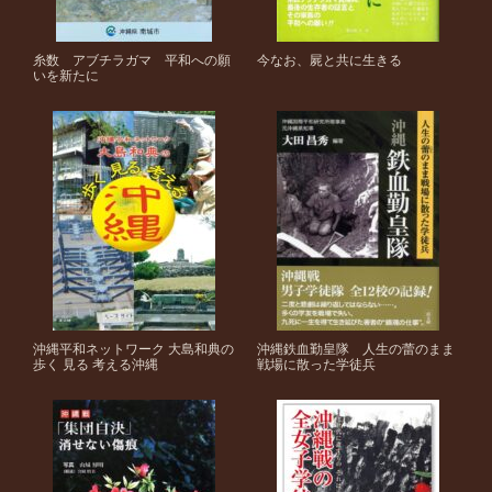
糸数 アブチラガマ 平和への願
今なお、屍と共に生きる
いを新たに
沖縄平和ネットワーク 大島和典の
沖縄鉄血勤皇隊 人生の蕾のまま
歩く 見る 考える沖縄
戦場に散った学徒兵